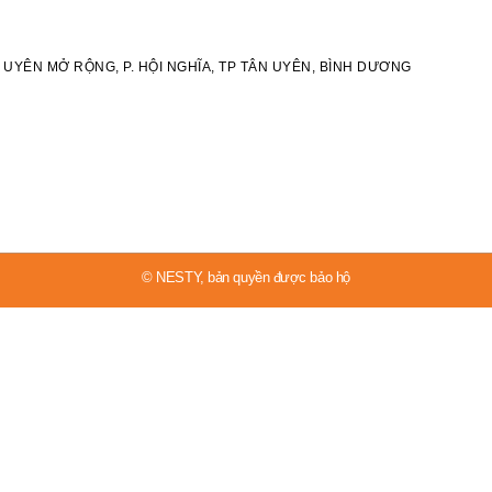
 UYÊN MỞ RỘNG, P. HỘI NGHĨA, TP TÂN UYÊN, BÌNH DƯƠNG
© NESTY, bản quyền được bảo hộ