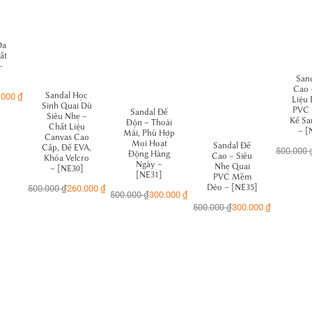
Đa
ất
–
San
Cao 
Sandal Học
.000
₫
Liệu
Sinh Quai Dù
PVC 
Sandal Đế
Siêu Nhẹ –
Kế Sa
Độn – Thoải
Chất Liệu
– [
Mái, Phù Hợp
Canvas Cao
Mọi Hoạt
Sandal Đế
Cấp, Đế EVA,
500.000
Động Hàng
Cao – Siêu
Khóa Velcro
Ngày –
Nhẹ Quai
– [NE30]
[NE31]
PVC Mềm
Dẻo – [NE35]
500.000
₫
260.000
₫
500.000
₫
300.000
₫
500.000
₫
300.000
₫