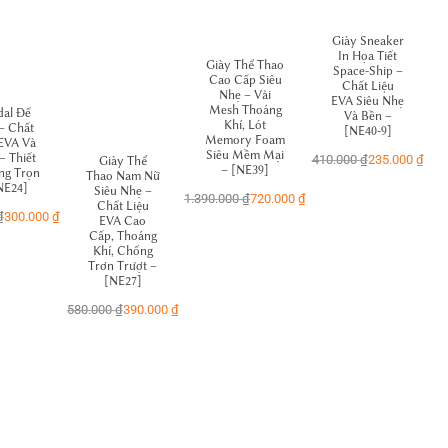
Giày Sneaker
In Họa Tiết
Giày Thể Thao
Space-Ship –
Cao Cấp Siêu
Chất Liệu
Nhẹ – Vải
EVA Siêu Nhẹ
Mesh Thoáng
dal Đế
Và Bền –
Khí, Lót
– Chất
[NE40-9]
Memory Foam
 EVA Và
Siêu Mềm Mại
– Thiết
410.000
₫
235.000
₫
Giày Thể
– [NE39]
ng Trọn
Thao Nam Nữ
NE24]
Siêu Nhẹ –
1.390.000
₫
720.000
₫
Chất Liệu
₫
300.000
₫
EVA Cao
Cấp, Thoáng
Khí, Chống
Trơn Trượt –
[NE27]
580.000
₫
390.000
₫