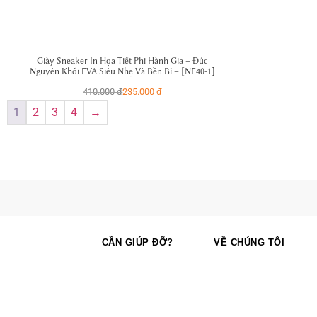
Giày Sneaker In Họa Tiết Phi Hành Gia – Đúc
Nguyên Khối EVA Siêu Nhẹ Và Bền Bỉ – [NE40-1]
410.000
₫
235.000
₫
1
2
3
4
→
CẦN GIÚP ĐỠ?
VỀ CHÚNG TÔI