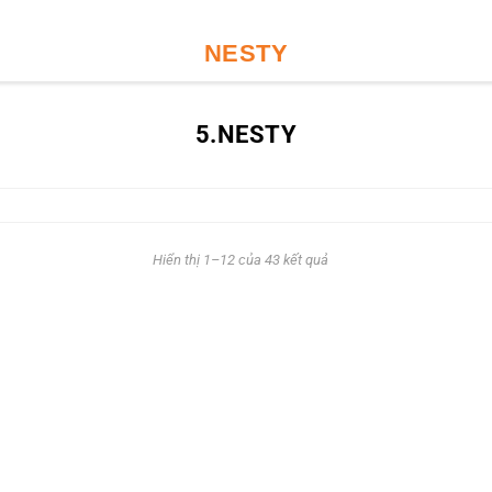
NESTY
5.NESTY
Hiển thị 1–12 của 43 kết quả