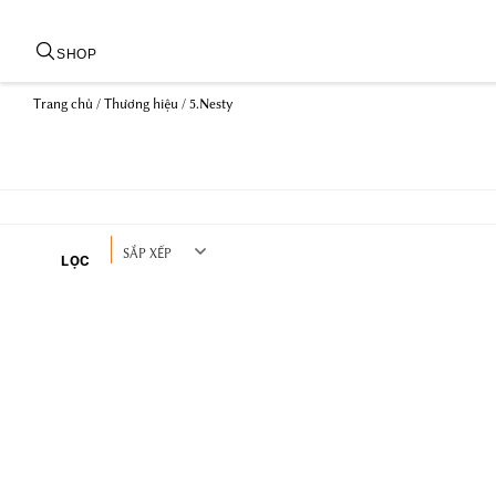
SHOP
Trang chủ
/ Thương hiệu / 5.Nesty
SẮP XẾP
LỌC