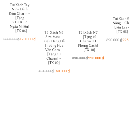
Túi Xách Tay
Nữ – Đính
Kèm Charm –
[Tặng
Túi Xách 
STICKER
Năng – Ch
Ngẫu Nhiên]
Liệu Eva 
– [TX-06]
[TX-08]
Túi Xách Nữ
Túi Xách Nữ
Size Mini –
– [Tặng 10
380.000
₫
170.000
₫
390.000
₫
225
Kiểu Dáng Dễ
Charm 3D
Thương Hoa
Phong Cách]
Văn Caro –
– [TX-10]
[Tặng 10
390.000
₫
225.000
₫
Charm] –
[TX-09]
310.000
₫
160.000
₫