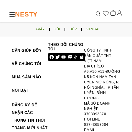
NESTY
GIÀY
TÚI
DÉP
SANDAL
THEO DÕI CHÚNG
TÔI
CẦN GIÚP ĐỠ?
CÔNG TY TNHH
SẢN XUẤT TNT
VIỆT NAM
VỀ CHÚNG TÔI
ĐỊA CHỈ:LÔ
A9,A10,A11 ĐƯỜNG
MUA SẮM NÀO
N5 KCN NAM TÂN
UYÊN MỞ RỘNG, P.
HỘI NGHĨA, TP TÂN
NỔI BẬT
UYÊN, BÌNH
DƯƠNG
MÃ SỐ DOANH
ĐĂNG KÝ ĐỂ
NGHIỆP:
NHẬN CÁC
3703093370
HOTLINE:
THÔNG TIN THỜI
02743653684
TRANG MỚI NHẤT
EMAIL: