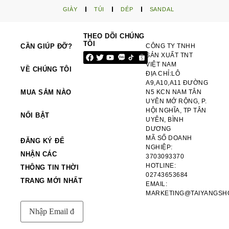
GIÀY
TÚI
DÉP
SANDAL
THEO DÕI CHÚNG
TÔI
CẦN GIÚP ĐỠ?
CÔNG TY TNHH
SẢN XUẤT TNT
VIỆT NAM
VỀ CHÚNG TÔI
ĐỊA CHỈ:LÔ
A9,A10,A11 ĐƯỜNG
MUA SẮM NÀO
N5 KCN NAM TÂN
UYÊN MỞ RỘNG, P.
HỘI NGHĨA, TP TÂN
NỔI BẬT
UYÊN, BÌNH
DƯƠNG
MÃ SỐ DOANH
ĐĂNG KÝ ĐỂ
NGHIỆP:
NHẬN CÁC
3703093370
HOTLINE:
THÔNG TIN THỜI
02743653684
TRANG MỚI NHẤT
EMAIL:
MARKETING@TAIYANGSH