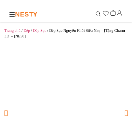
NESTY
Trang chủ
/
Dép
/
Dép Sục
/ Dép Sục Nguyên Khối Siêu Nhẹ – [Tặng Charm
3D] – [NE50]