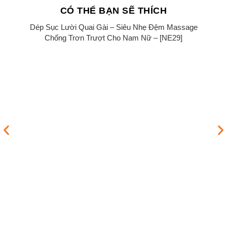
+
CÓ THỂ BẠN SẼ THÍCH
Dép Sục Lười Quai Gài – Siêu Nhẹ Đệm Massage
Sale!
Chống Trơn Trượt Cho Nam Nữ – [NE29]
Gi