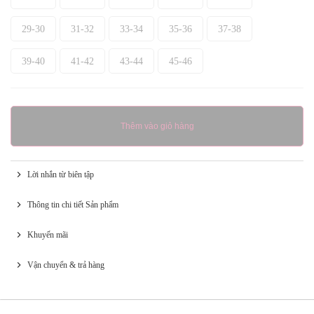
29-30
31-32
33-34
35-36
37-38
39-40
41-42
43-44
45-46
Thêm vào giỏ hàng
Lời nhắn từ biên tập
Thông tin chi tiết Sản phẩm
Khuyến mãi
Vận chuyển & trả hàng