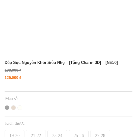
Dép Sục Nguyên Khối Siêu Nhẹ – [Tặng Charm 3D] – [NE50]
198.000
₫
125.000
₫
Màu sắc
Kích thước
19-20
21-22
23-24
25-26
27-28