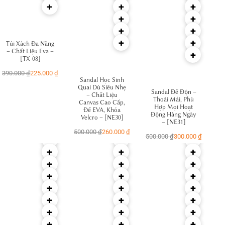
+
+
+
+
+
+
+
+
+
Túi Xách Đa Năng
– Chất Liệu Eva –
+
[TX-08]
390.000
₫
225.000
₫
Sandal Học Sinh
Quai Dù Siêu Nhẹ
Sandal Đế Độn –
– Chất Liệu
Thoải Mái, Phù
Canvas Cao Cấp,
Hợp Mọi Hoạt
Đế EVA, Khóa
Động Hàng Ngày
Velcro – [NE30]
– [NE31]
500.000
₫
260.000
₫
500.000
₫
300.000
₫
+
+
+
+
+
+
+
+
+
+
+
+
+
+
+
+
+
+
+
+
+
+
+
+