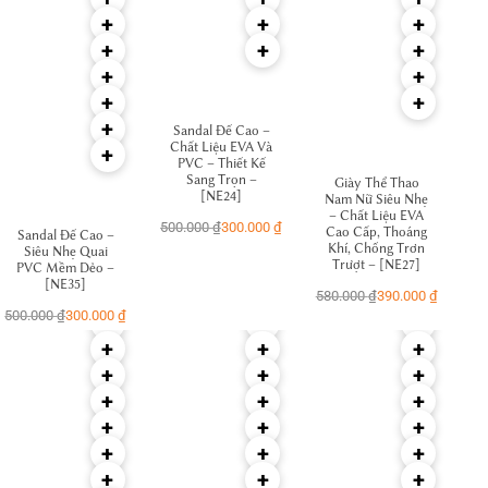
+
+
+
+
+
+
+
+
+
+
+
Sandal Đế Cao –
Chất Liệu EVA Và
+
PVC – Thiết Kế
Sang Trọn –
Giày Thể Thao
[NE24]
Nam Nữ Siêu Nhẹ
– Chất Liệu EVA
500.000
₫
300.000
₫
Cao Cấp, Thoáng
Sandal Đế Cao –
Khí, Chống Trơn
Siêu Nhẹ Quai
Trượt – [NE27]
PVC Mềm Dẻo –
[NE35]
580.000
₫
390.000
₫
500.000
₫
300.000
₫
+
+
+
+
+
+
+
+
+
+
+
+
+
+
+
+
+
+
+
+
+