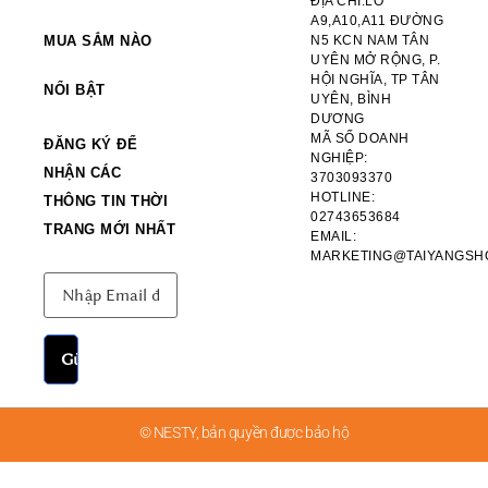
ĐỊA CHỈ:LÔ
A9,A10,A11 ĐƯỜNG
MUA SẮM NÀO
N5 KCN NAM TÂN
UYÊN MỞ RỘNG, P.
HỘI NGHĨA, TP TÂN
NỔI BẬT
UYÊN, BÌNH
DƯƠNG
MÃ SỐ DOANH
ĐĂNG KÝ ĐỂ
NGHIỆP:
NHẬN CÁC
3703093370
HOTLINE:
THÔNG TIN THỜI
02743653684
TRANG MỚI NHẤT
EMAIL:
MARKETING@TAIYANGSH
© NESTY, bản quyền được bảo hộ