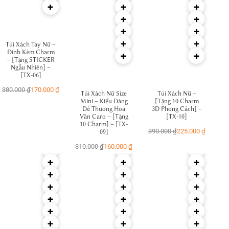
₫
₫
+
+
+
+
+
+
+
+
+
Túi Xách Tay Nữ –
Đính Kèm Charm
+
+
– [Tặng STICKER
Ngẫu Nhiên] –
[TX-06]
380.000
₫
170.000
₫
Túi Xách Nữ Size
Túi Xách Nữ –
Mini – Kiểu Dáng
[Tặng 10 Charm
Dễ Thương Hoa
3D Phong Cách] –
Văn Caro – [Tặng
[TX-10]
10 Charm] – [TX-
390.000
₫
225.000
₫
09]
310.000
₫
160.000
₫
+
+
+
+
+
+
+
+
+
+
+
+
+
+
+
+
+
+
+
+
+