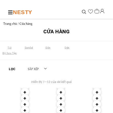
NESTY
Trang chủ
/ Cửa hàng
CỬA HÀNG
Túi
Sandal
Giày
Dép
Bộ Sưu Tập
LỌC
SẮP XẾP
Hiển thị 1–12 của 44 kết quả
+
+
+
Giá
+
+
+
+
+
+
+
+
+
+
+
+
—