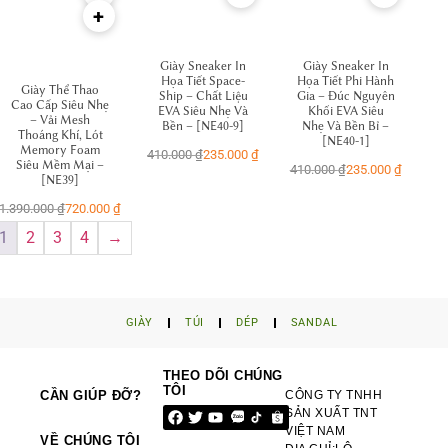
+
Giày Sneaker In
Giày Sneaker In
Họa Tiết Space-
Họa Tiết Phi Hành
Giày Thể Thao
Ship – Chất Liệu
Gia – Đúc Nguyên
Cao Cấp Siêu Nhẹ
EVA Siêu Nhẹ Và
Khối EVA Siêu
– Vải Mesh
Bền – [NE40-9]
Nhẹ Và Bền Bỉ –
Thoáng Khí, Lót
[NE40-1]
Memory Foam
410.000
₫
235.000
₫
Siêu Mềm Mại –
410.000
₫
235.000
₫
[NE39]
1.390.000
₫
720.000
₫
1
2
3
4
→
GIÀY
TÚI
DÉP
SANDAL
THEO DÕI CHÚNG
TÔI
CẦN GIÚP ĐỠ?
CÔNG TY TNHH
SẢN XUẤT TNT
VIỆT NAM
VỀ CHÚNG TÔI